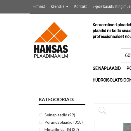
Firmast
Kliendile
Kontakt
E-poe kasutustingimu
Keraamilised plaadid
plaadid nii kodu sisu
professionaalset nõu
SEINAPLAADID
P
HÜDROISOLATSIOON
KATEGOORIAD:
Seinaplaadid
(99)
Põrandaplaadid
(318)
Mosaiikplaadid
(32)