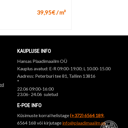
39,95€ / m²
uks
KAUPLUSE INFO
Hansas Plaadimaailm OÜ
Kauplus avatud: E-R 09:00-19.00; L 10.00-15.00
Aadress: Peterburi tee 81, Tallinn 13816
*
ed
22.06 09:00-16:00
23.06- 24.06 suletud
E-POE INFO
Küsimuste korral helistage
(+372) 6564 189,
6564 168 või kirjutage
info@plaadimaailm.ee