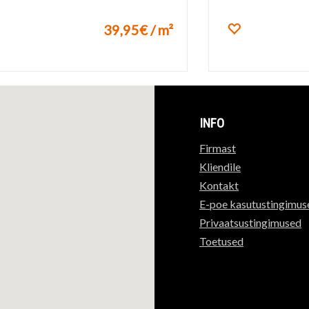
39,95€ / m²
ikuks
Lisa lemmik
INFO
Firmast
Kliendile
Kontakt
E-poe kasutustingimus
Privaatsustingimused
Toetused