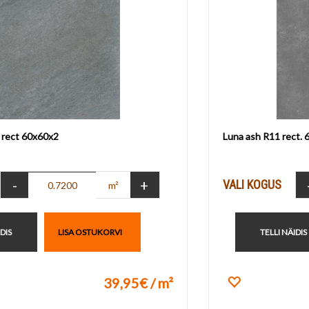
 rect 60x60x2
Luna ash R11 rect.
-
+
VALI KOGUS
m²
IDIS
LISA OSTUKORVI
TELLI NÄIDIS
39,95€ / m²
ikuks
Lisa lemmik