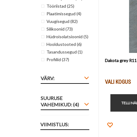
Tööriistad
(25)
Plaatimissegud
(4)
Vuugisegud
(82)
Silikoonid
(73)
Hüdroisolatsioonid
(5)
Hooldustooted
(6)
Tasandussegud
(1)
Profiilid
(37)
Dakota grey R11
VÄRV:
VALI KOGUS
SUURUSE
TELLI NÄ
VAHEMIKUD: (4)
VIIMISTLUS:
Lisa lemm