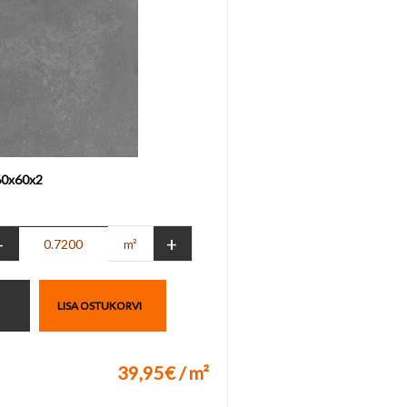
 60x60x2
-
+
m²
LISA OSTUKORVI
39,95€ / m²
uks