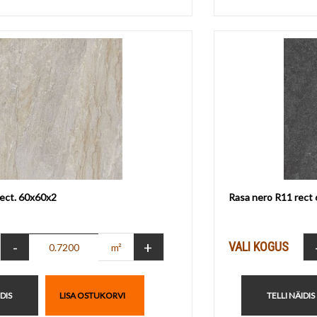
rect. 60x60x2
Rasa nero R11 rect
-
+
VALI KOGUS
m²
IDIS
LISA OSTUKORVI
TELLI NÄIDIS