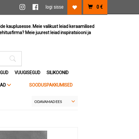
vi link
Instagram link
Facebook link
logi sisse
0
€
Lemmikute link
ide kauplusesse. Meie valikust leiad keraamilised
ehitusfirma? Meie juurest leiad inspiratsiooni ja
Otsimise sisestus
EGUD
VUUGISEGUD
SILIKOONID
JAD
SOODUSPAKKUMISED
ODAVAMAD EES