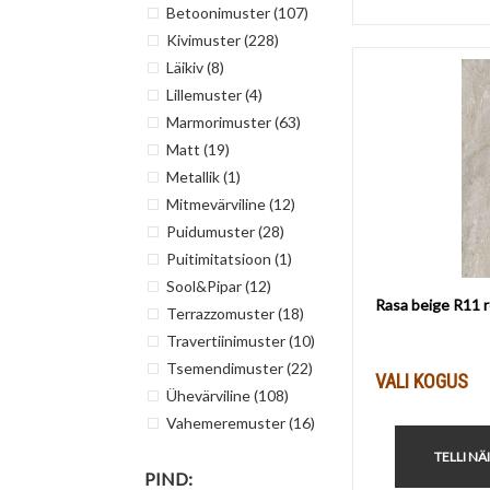
Betoonimuster
(107)
Kivimuster
(228)
Läikiv
(8)
Lillemuster
(4)
Marmorimuster
(63)
Matt
(19)
Metallik
(1)
Mitmevärviline
(12)
Puidumuster
(28)
Puitimitatsioon
(1)
Sool&Pipar
(12)
Rasa beige R11 
Terrazzomuster
(18)
Travertiinimuster
(10)
Tsemendimuster
(22)
VALI KOGUS
Ühevärviline
(108)
Vahemeremuster
(16)
TELLI NÄ
PIND: