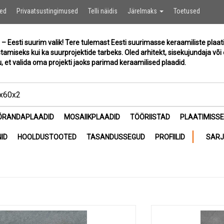
Ostukor
sed
Privaatsustingimused
Telli näidis
Järelmaks
Toetused
 – Eesti suurim valik! Tere tulemast Eesti suurimasse keraamiliste plaat
stamiseks kui ka suurprojektide tarbeks. Oled arhitekt, sisekujundaja või 
, et valida oma projekti jaoks parimad keraamilised plaadid.
ÕRANDAPLAADID
MOSAIIKPLAADID
TÖÖRIISTAD
PLAATIMISS
ID
HOOLDUSTOOTED
TASANDUSSEGUD
PROFIILID
SAR