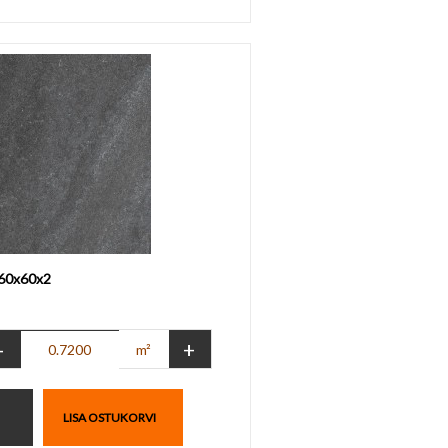
 60x60x2
-
+
m²
LISA OSTUKORVI