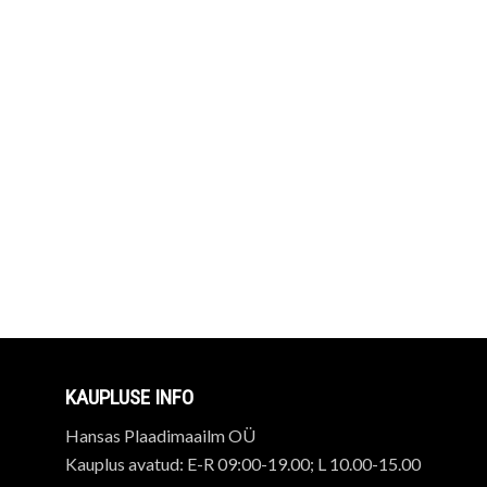
KAUPLUSE INFO
Hansas Plaadimaailm OÜ
Kauplus avatud: E-R 09:00-19.00; L 10.00-15.00