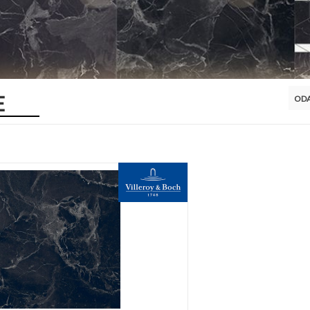
E
ODA