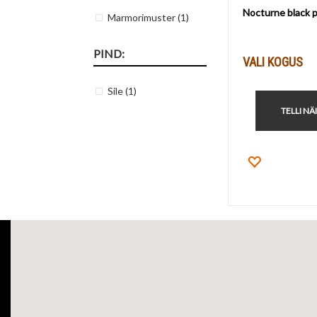
Nocturne black 
Marmorimuster
(1)
PIND:
VALI KOGUS
Sile
(1)
TELLI NÄ
Lisa lemm