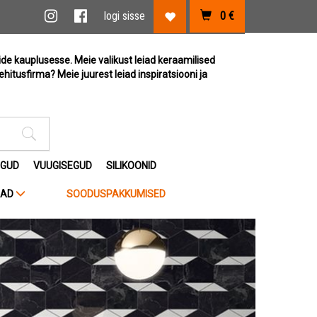
vi link
Instagram link
Facebook link
logi sisse
0
€
Lemmikute link
ide kauplusesse. Meie valikust leiad keraamilised
ehitusfirma? Meie juurest leiad inspiratsiooni ja
Otsimise sisestus
EGUD
VUUGISEGUD
SILIKOONID
JAD
SOODUSPAKKUMISED