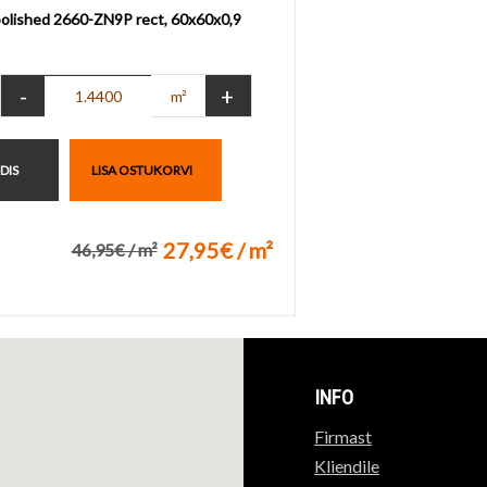
polished 2660-ZN9P rect, 60x60x0,9
-
+
m²
IDIS
LISA OSTUKORVI
27,95€ / m²
46,95€ / m²
ikuks
INFO
Firmast
Kliendile