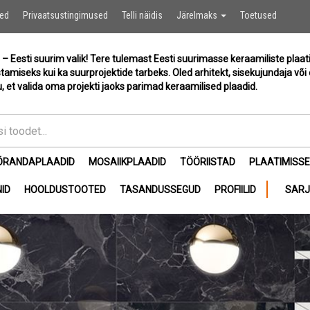
Ostukor
sed
Privaatsustingimused
Telli näidis
Järelmaks
Toetused
 – Eesti suurim valik! Tere tulemast Eesti suurimasse keraamiliste plaat
stamiseks kui ka suurprojektide tarbeks. Oled arhitekt, sisekujundaja või 
, et valida oma projekti jaoks parimad keraamilised plaadid.
ÕRANDAPLAADID
MOSAIIKPLAADID
TÖÖRIISTAD
PLAATIMISS
ID
HOOLDUSTOOTED
TASANDUSSEGUD
PROFIILID
SAR