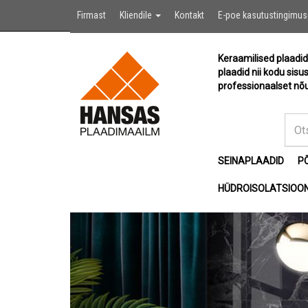
Firmast
Kliendile
Kontakt
E-poe kasutustingimu
Keraamilised plaadid
plaadid nii kodu sisu
professionaalset nõu
SEINAPLAADID
P
HÜDROISOLATSIOON