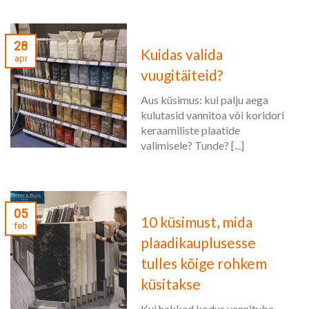
28
Kuidas valida
apr
vuugitäiteid?
Aus küsimus: kui palju aega
kulutasid vannitoa või koridori
keraamiliste plaatide
valimisele? Tunde? [...]
05
10 küsimust, mida
feb
plaadikauplusesse
tulles kõige rohkem
küsitakse
Kui hakkad kodus vannituba,