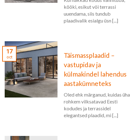
kööki, esikut või terrassi
uuendama, siis tundub
plaadivalik esialgu üsn [...]
17
Täismassplaadid –
oct
vastupidav ja
külmakindel lahendus
aastakümneteks
Oled ehk märganud, kuidas üha
rohkem vilksatavad Eesti
kodudes ja terrassidel
elegantsed plaadid, mi [...]