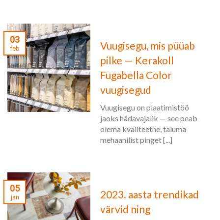
03
Vuugisegu, mis püüab
feb
pilke — Kerakoll
Fugabella Color
vuugisegud
Vuugisegu on plaatimistöö
jaoks hädavajalik — see peab
olema kvaliteetne, taluma
mehaanilist pinget [...]
05
2023. aasta trendikad
jan
värvid ning