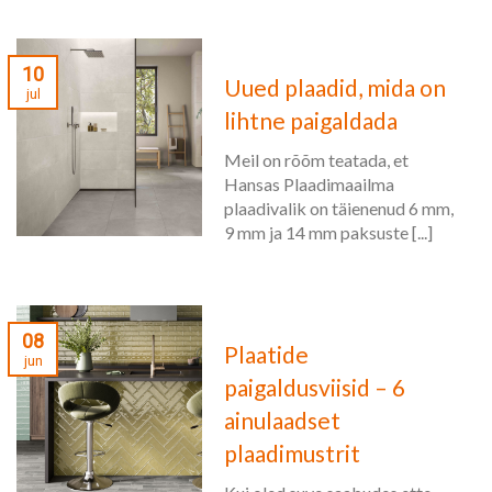
10
Uued plaadid, mida on
jul
lihtne paigaldada
Meil on rõõm teatada, et
Hansas Plaadimaailma
plaadivalik on täienenud 6 mm,
9 mm ja 14 mm paksuste [...]
08
Plaatide
jun
paigaldusviisid – 6
ainulaadset
plaadimustrit