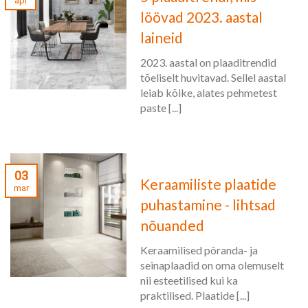
apr
löövad 2023. aastal
laineid
2023. aastal on plaaditrendid
tõeliselt huvitavad. Sellel aastal
leiab kõike, alates pehmetest
paste [...]
03
Keraamiliste plaatide
mar
puhastamine - lihtsad
nõuanded
Keraamilised põranda- ja
seinaplaadid on oma olemuselt
nii esteetilised kui ka
praktilised. Plaatide [...]