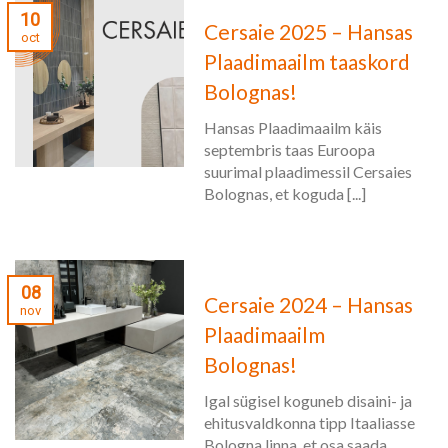
10
Cersaie 2025 – Hansas
oct
Plaadimaailm taaskord
Bolognas!
Hansas Plaadimaailm käis
septembris taas Euroopa
suurimal plaadimessil Cersaies
Bolognas, et koguda [...]
08
Cersaie 2024 – Hansas
nov
Plaadimaailm
Bolognas!
Igal sügisel koguneb disaini- ja
ehitusvaldkonna tipp Itaaliasse
Bologna linna, et osa saada