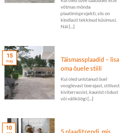
Kui oled suve saabudes ette
võtmas mõnda
plaatimisprojekti, siis on
kindlasti tekkinud küsimusi.
Näi [...]
15
Täismassplaadid – lisa
may
oma õuele stiili
Kui oled unistanud õuel
vooglevast teerajast, stiilsest
kiviterrassist, kaunist rõdust
või väliköögi [...]
10
5 plaaditrendi, mis