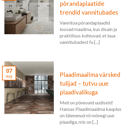
põrandaplaatide
trendid vannitubades
Vannitoa põrandaplaadid
loovad maailma, kus disain ja
praktilisus kohtuvad, et luua
vannitubadest fu [...]
07
Plaadimaailma värsked
aug
tulijad – tutvu uue
plaadivalikuga
Meil on põnevaid uudiseid!
Hansas Plaadimaailma kauplus
on täienenud nii mõnegi uue
plaadiga, mis on [...]