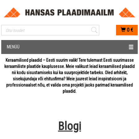
Mobiilis otsimise sisestus
0
€
MENÜÜ
Keraamilised plaadid – Eesti suurim valik! Tere tulemast Eesti suurimasse
keraamiliste plaatide kauplusesse. Meie valikust leiad keraamilised plaadid
nii kodu sisustamiseks kui ka suurprojektide tarbeks. Oled arhitekt,
sisekujundaja või ehitusfirma? Meie juurest leiad inspiratsiooni ja
professionaalset nõu, et valida oma projekti jaoks parimad keraamilised
plaadid.
Blogi