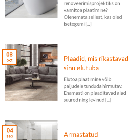
renoveerimisprojektiks on
vannitoa plaatimine?
Olenemata sellest, kas oled
isetegemi [...]
03
Plaadid, mis rikastavad
oct
sinu elutuba
Elutoa plaatimine võib
paljudele tunduda hirmutav.
Enamasti on plaaditavad alad
suured ning levinud [...]
04
Armastatud
sep