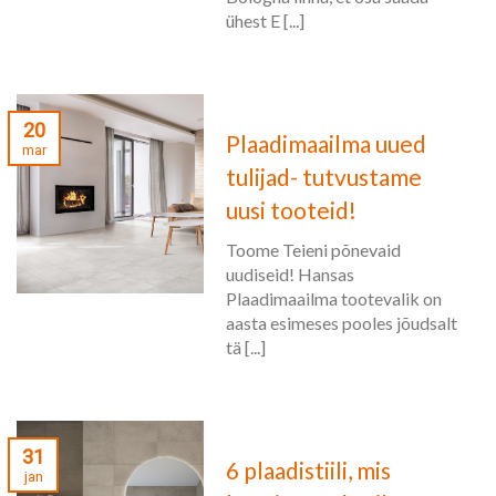
ühest E [...]
20
Plaadimaailma uued
mar
tulijad- tutvustame
uusi tooteid!
Toome Teieni põnevaid
uudiseid! Hansas
Plaadimaailma tootevalik on
aasta esimeses pooles jõudsalt
tä [...]
31
6 plaadistiili, mis
jan