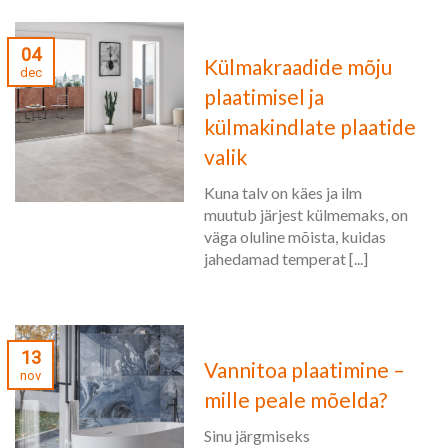
04
Külmakraadide mõju
dec
plaatimisel ja
külmakindlate plaatide
valik
Kuna talv on käes ja ilm
muutub järjest külmemaks, on
väga oluline mõista, kuidas
jahedamad temperat [...]
13
Vannitoa plaatimine –
nov
mille peale mõelda?
Sinu järgmiseks