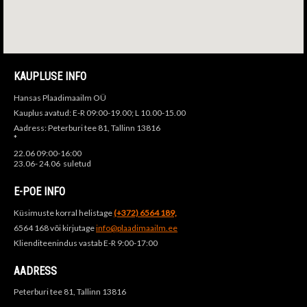
KAUPLUSE INFO
Hansas Plaadimaailm OÜ
Kauplus avatud: E-R 09:00-19.00; L 10.00-15.00
Aadress: Peterburi tee 81, Tallinn 13816
*
22.06 09:00-16:00
23.06- 24.06 suletud
E-POE INFO
Küsimuste korral helistage
(+372) 6564 189,
6564 168 või kirjutage
info@plaadimaailm.ee
Klienditeenindus vastab E-R 9:00-17:00
AADRESS
Peterburi tee 81, Tallinn 13816