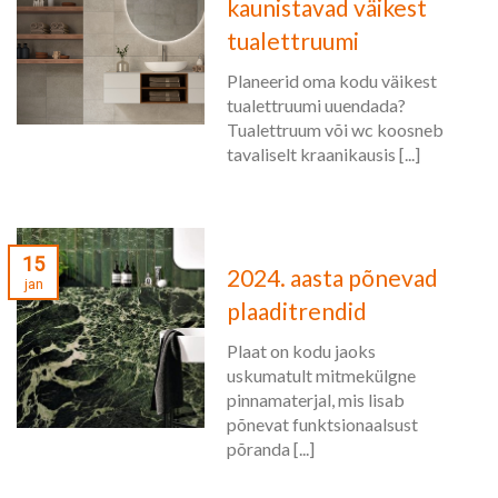
kaunistavad väikest
tualettruumi
Planeerid oma kodu väikest
tualettruumi uuendada?
Tualettruum või wc koosneb
tavaliselt kraanikausis [...]
15
2024. aasta põnevad
jan
plaaditrendid
Plaat on kodu jaoks
uskumatult mitmekülgne
pinnamaterjal, mis lisab
põnevat funktsionaalsust
põranda [...]